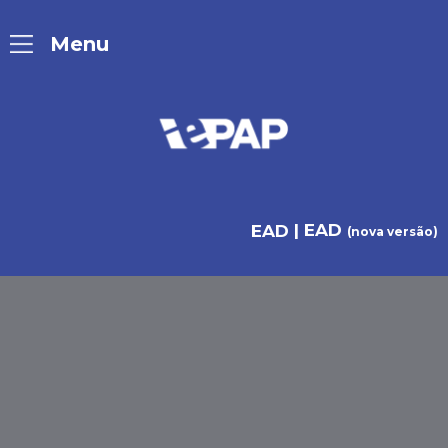
| EAD
EAD
(nova versão)